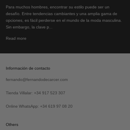
Para muchos hombres, encontrar su estilo puede ser un
desafío. Entre tendencias cambiantes y una amplia gama de
opciones, es fácil perderse en el mundo de la moda masculina.
Sin embargo, la clave p...
Read more
Información de contacto
fernando@fernandodecarcer.com
Tienda Villalar: +34 917 523 307
Online WhatsApp: +34 619 97 08 20
Others