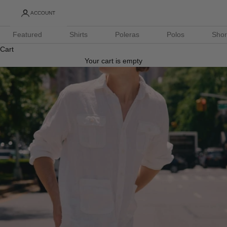
ACCOUNT
Featured
Shirts
Poleras
Polos
Shor
Cart
Your cart is empty