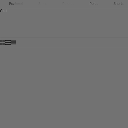
Featured
Shirts
Poleras
Polos
Shorts
Cart
HOME
SHOP
TODOS
SAVE 20%
SAVE 28%