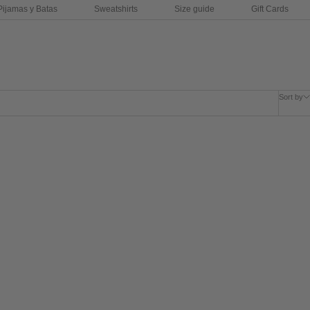
Pijamas y Batas
Sweatshirts
Size guide
Gift Cards
Sort by
SAVE 28%