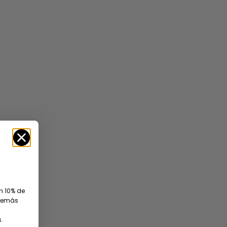
SAVE 25%
un 10% de
además
.