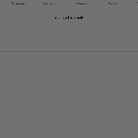
Trousers
Swimsuits
Sweaters
Blazers
Your cart is empty
 LOS PRODUCTOS CON STOCK
SAVE 28%