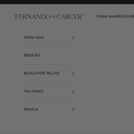
Skip to content
Fernando de Cárcer
Online store
REBAJAS
Online store
REBAJAS
BUSCA POR TALLAS
Your Orders
About us