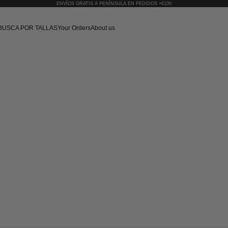
ENVÍOS GRATIS A PENÍNSULA EN PEDIDOS +€100
BUSCA POR TALLAS
Your Orders
About us