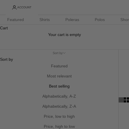
ACCOUNT
Featured
Shirts
Poleras
Polos
Shor
Cart
Your cart is empty
Sort by
Sort by
Featured
Most relevant
Best selling
Alphabetically, A-Z
Alphabetically, Z-A
Price, low to high
Price, high to low