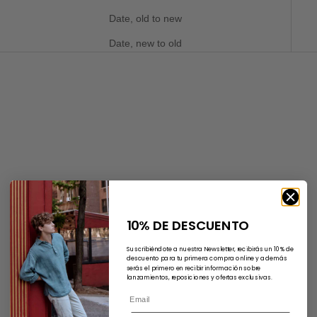
Date, old to new
Date, new to old
SAVE 30%
10% DE DESCUENTO
Suscribiéndote a nuestra Newsletter, recibirás un 10% de
descuento para tu primera compra online y además
serás el primero en recibir información sobre
lanzamientos, reposiciones y ofertas exclusivas.
Choose options
Choose options