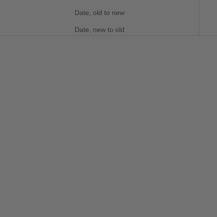
Date, old to new
Date, new to old
SAVE 7%
Choose options
Choose options