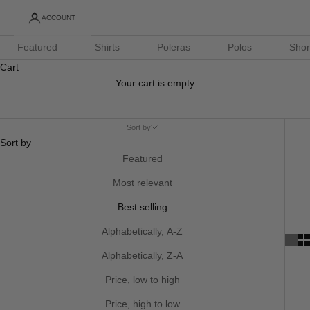
ACCOUNT
Featured
Shirts
Poleras
Polos
Shor
Cart
Your cart is empty
Sort by
Sort by
Featured
Most relevant
Best selling
Alphabetically, A-Z
Alphabetically, Z-A
Price, low to high
Price, high to low