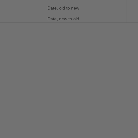
Date, old to new
Date, new to old
SAVE 29%
SAVE 29%
Choose options
Choose options