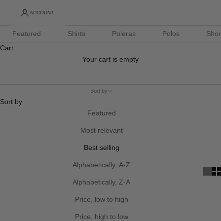
ACCOUNT
Featured
Shirts
Poleras
Polos
Shor
Cart
Your cart is empty
Sort by
Sort by
Featured
Most relevant
Best selling
Alphabetically, A-Z
Alphabetically, Z-A
Price, low to high
Price, high to low