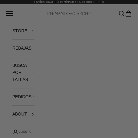
Ir al contenido
ENVÍOS GRATIS A PENÍNSULA EN PEDIDOS +€100
Fernando de Cárcer
Abrir menú de navegación
Abrir bús
Abrir 
STORE
REBAJAS
BUSCA
POR
TALLAS
PEDIDOS
ABOUT
CUENTA