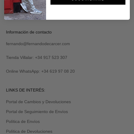
Información de contacto
fernando@fernandodecarcer.com
Tienda Villalar: +34 917 523 307
Online WhatsApp: +34 619 97 08 20
LINKS DE INTERÉS:
Portal de Cambios y Devoluciones
Portal de Seguimiento de Envíos
Política de Envíos
Política de Devoluciones