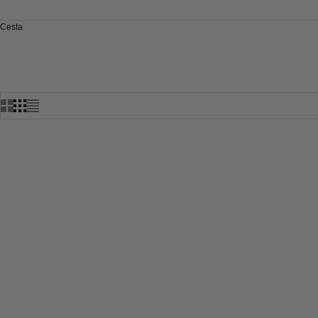
Cesta
INICIO
TIENDA
BER
AHORRA 40%
AHORRA 40%