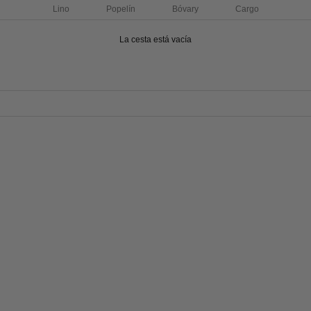
Lino
Popelín
Bóvary
Cargo
La cesta está vacía
MUDAS
AHORRA 20%