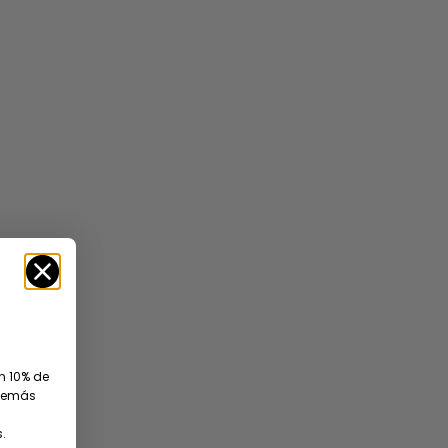
AHORRA 20%
un 10% de
además
.