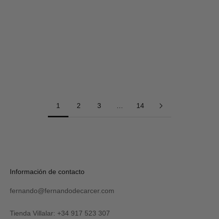
Elige opciones
Bermudas de Lino - Azul
Precio de oferta
Precio normal
€55,20
€69,00
1
2
3
…
14
Información de contacto
fernando@fernandodecarcer.com
Tienda Villalar: +34 917 523 307