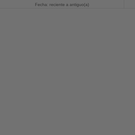
Fecha: reciente a antiguo(a)
AHORRA 50%
AHORRA 20%
Elige opciones
Elige opciones
Americana de Popelín - Azul
Americana de Tweed - Harris
Marino
Tweed Cuadros Verde