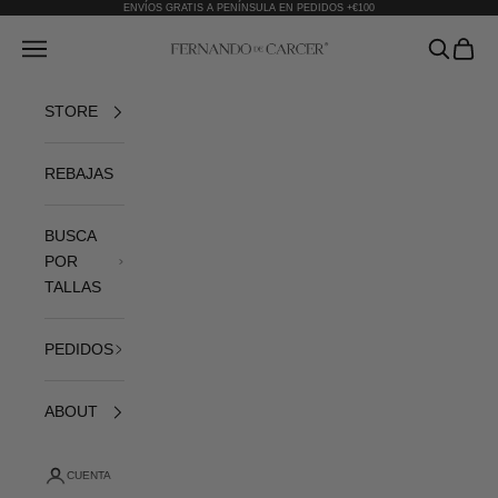
Ir al contenido
ENVÍOS GRATIS A PENÍNSULA EN PEDIDOS +€100
Fernando de Cárcer
Abrir menú de navegación
Abrir bús
Abrir 
STORE
REBAJAS
BUSCA
POR
TALLAS
PEDIDOS
ABOUT
CUENTA