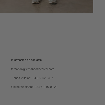
online!
S
U
S
C
R
Verás
I
tu
B
código
I
al
Información de contacto
R
suscribirte
M
y
fernando@fernandodecarcer.com
E
también
lo
Tienda Villalar: +34 917 523 307
recibirás
por
Online WhatsApp: +34 619 97 08 20
email
Revisa
tu
carpeta