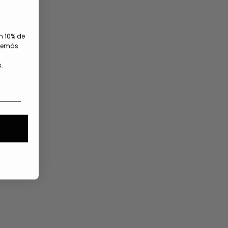
un 10% de
además
.