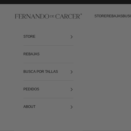
Ir al contenido
Fernando de Cárcer
STORE
REBAJAS
BUS
STORE
REBAJAS
BUSCA POR TALLAS
PEDIDOS
ABOUT