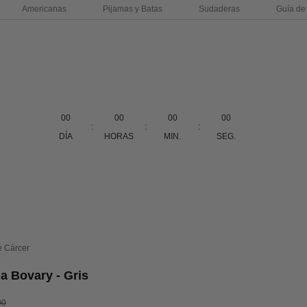
Americanas
Pijamas y Batas
Sudaderas
Guía de 
00
00
00
00
:
:
:
DÍA
HORAS
MIN.
SEG.
e Cárcer
 Bovary - Gris
erta
o normal
00