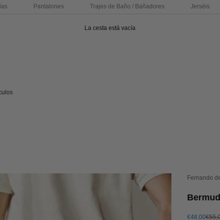
das
Pantalones
Trajes de Baño / Bañadores
Jerséis
La cesta está vacía
culos
Fernando d
Bermuda
Precio de of
Preci
€48,00
€55,