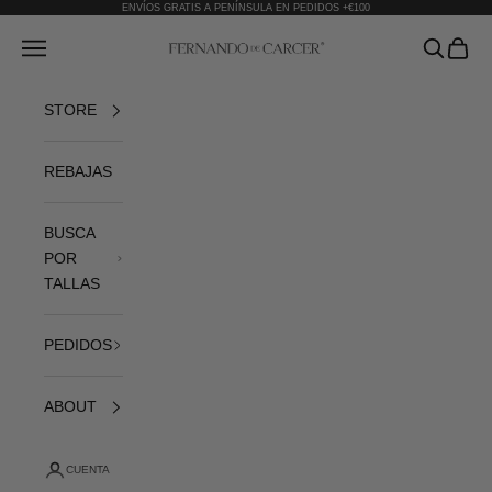
Ir al contenido
ENVÍOS GRATIS A PENÍNSULA EN PEDIDOS +€100
Fernando de Cárcer
Abrir menú de navegación
Abrir bús
Abrir 
STORE
REBAJAS
BUSCA
POR
TALLAS
PEDIDOS
ABOUT
CUENTA