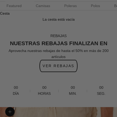
Featured
Camisas
Poleras
Polos
B
Cesta
La cesta está vacía
REBAJAS
NUESTRAS REBAJAS FINALIZAN EN
Aprovecha nuestras rebajas de hasta el 50% en más de 200
artículos
VER REBAJAS
00
00
00
00
:
:
:
DÍA
HORAS
MIN.
SEG.
Zoom