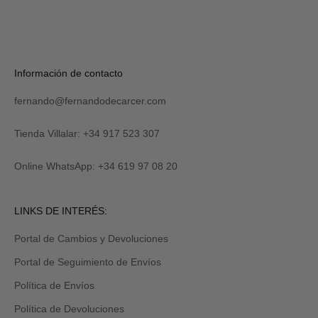
S
U
S
C
R
Verás
Información de contacto
I
tu
B
código
I
fernando@fernandodecarcer.com
al
R
suscribirte
M
y
Tienda Villalar: +34 917 523 307
E
también
lo
Online WhatsApp: +34 619 97 08 20
recibirás
por
email
Revisa
LINKS DE INTERÉS:
tu
carpeta
Portal de Cambios y Devoluciones
de
promociones
Portal de Seguimiento de Envíos
y/o
spam.
Política de Envíos
Política de Devoluciones