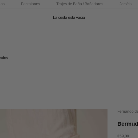
das
Pantalones
Trajes de Baño / Bañadores
Jerséis
La cesta está vacía
culos
Fernando d
Bermuda
Precio de of
€59,00