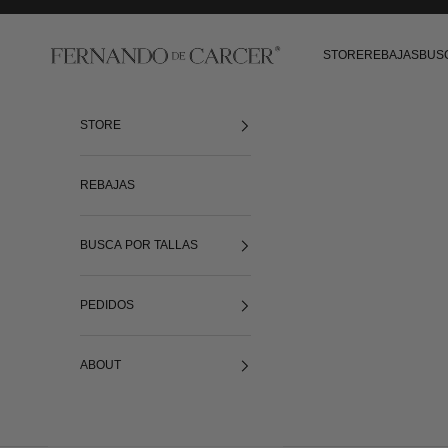
Ir al contenido
Fernando de Cárcer
STORE
REBAJAS
BUS
STORE
REBAJAS
BUSCA POR TALLAS
PEDIDOS
ABOUT