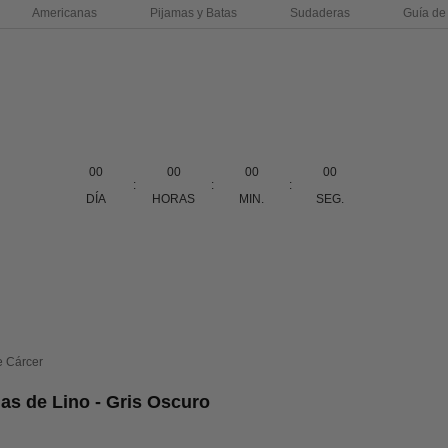
Americanas
Pijamas y Batas
Sudaderas
Guía de 
00
00
00
00
:
:
:
DÍA
HORAS
MIN.
SEG.
e Cárcer
s de Lino - Gris Oscuro
erta