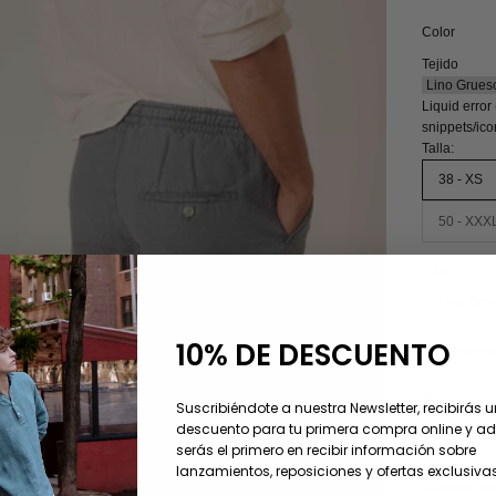
Color
Tejido
Liquid error
snippets/ic
Talla:
38 - XS
50 - XXX
Tejido:
Lino Gru
10% DE DESCUENTO
Sin existenc
Suscribiéndote a nuestra Newsletter, recibirás 
descuento para tu primera compra online y 
serás el primero en recibir información sobre
Descripción
lanzamientos, reposiciones y ofertas exclusivas
Cuidado del