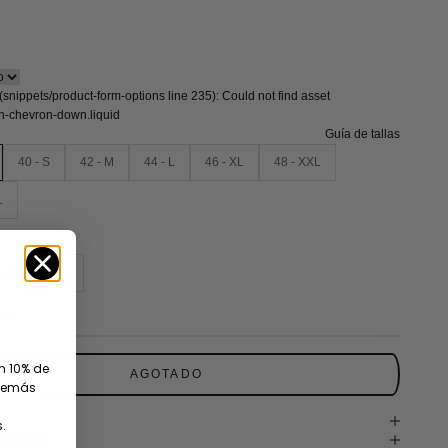
 (snippets/product-form-options line 235): Could not find asset
on-chevron-down.liquid
Guía de tallas
40 - S
42 - M
44 - L
46 - XL
48 - XXL
L
eso
Lino
ias
un 10% de
AGOTADO
además
.
 producto