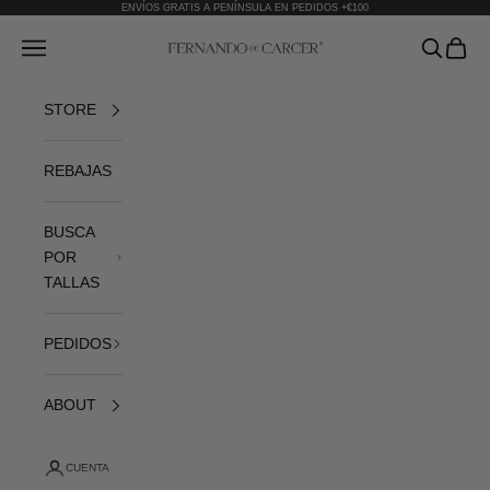
Ir al contenido
ENVÍOS GRATIS A PENÍNSULA EN PEDIDOS +€100
Fernando de Cárcer
Abrir menú de navegación
Abrir bús
Abrir 
STORE
REBAJAS
BUSCA
POR
TALLAS
PEDIDOS
ABOUT
CUENTA