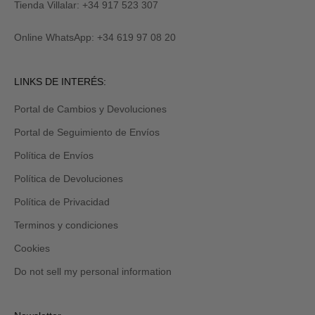
M
y
Tienda Villalar: +34 917 523 307
E
también
lo
Online WhatsApp: +34 619 97 08 20
recibirás
por
email
Revisa
LINKS DE INTERÉS:
tu
carpeta
Portal de Cambios y Devoluciones
de
promociones
Portal de Seguimiento de Envíos
y/o
spam.
Política de Envíos
Política de Devoluciones
Política de Privacidad
Terminos y condiciones
Cookies
Do not sell my personal information