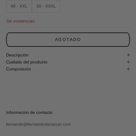
obtén
48 - XXL
50 - XXXL
un
10%
Sin existencias
de
descuento
en
tu
AGOTADO
primera
compra
online!
Descripción
Cuidado del producto
Composición
S
U
S
C
R
Verás
Información de contacto
I
tu
B
código
I
fernando@fernandodecarcer.com
al
R
suscribirte