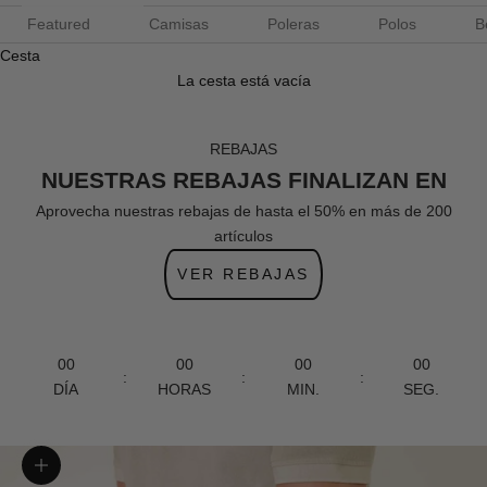
Featured
Camisas
Poleras
Polos
B
Cesta
La cesta está vacía
REBAJAS
NUESTRAS REBAJAS FINALIZAN EN
Aprovecha nuestras rebajas de hasta el 50% en más de 200
artículos
VER REBAJAS
00
00
00
00
:
:
:
DÍA
HORAS
MIN.
SEG.
Zoom