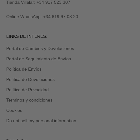
M
y
Tienda Villalar: +34 917 523 307
E
también
lo
Online WhatsApp: +34 619 97 08 20
recibirás
por
email
Revisa
LINKS DE INTERÉS:
tu
carpeta
Portal de Cambios y Devoluciones
de
promociones
Portal de Seguimiento de Envíos
y/o
spam.
Política de Envíos
Política de Devoluciones
Política de Privacidad
Terminos y condiciones
Cookies
Do not sell my personal information