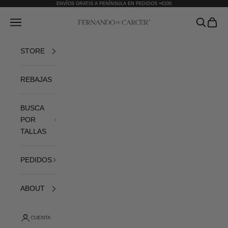
Ir al contenido
ENVÍOS GRATIS A PENÍNSULA EN PEDIDOS +€100
Fernando de Cárcer
Abrir menú de navegación
Abrir bús
Abrir 
STORE
REBAJAS
BUSCA
POR
TALLAS
PEDIDOS
ABOUT
CUENTA