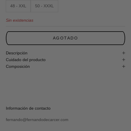
obtén
48 - XXL
50 - XXXL
un
10%
Sin existencias
de
descuento
en
tu
AGOTADO
primera
compra
online!
Descripción
Cuidado del producto
Composición
S
U
S
C
R
Verás
Información de contacto
I
tu
B
código
I
fernando@fernandodecarcer.com
al
R
suscribirte