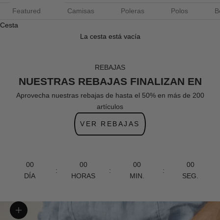
Featured
Camisas
Poleras
Polos
B
Cesta
La cesta está vacía
REBAJAS
NUESTRAS REBAJAS FINALIZAN EN
Aprovecha nuestras rebajas de hasta el 50% en más de 200
artículos
VER REBAJAS
00
00
00
00
:
:
:
DÍA
HORAS
MIN.
SEG.
Zoom