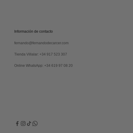
S
C
R
Verás
I
tu
B
código
I
al
Información de contacto
R
suscribirte
M
y
fernando@fernandodecarcer.com
E
también
lo
Tienda Villalar: +34 917 523 307
recibirás
por
Online WhatsApp: +34 619 97 08 20
email
Revisa
tu
carpeta
de
promociones
y/o
spam.