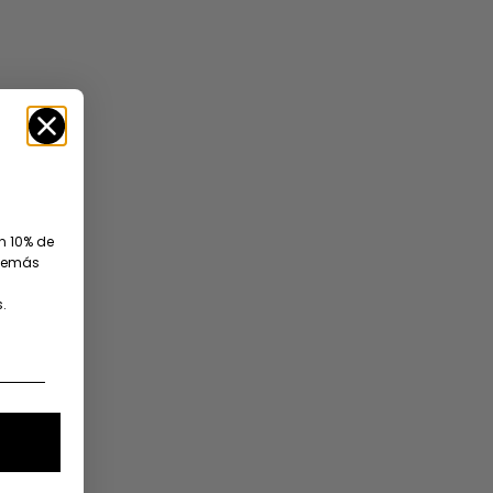
un 10% de
además
.