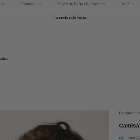
das
Pantalones
Trajes de Baño / Bañadores
Jerséis
La cesta está vacía
culos
Fernando d
Camisa 
Precio de of
Preci
€48,30
€69,