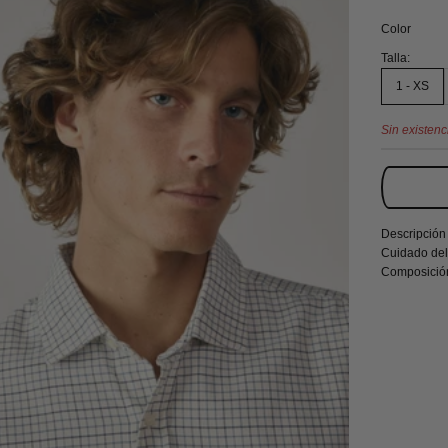
Color
Talla:
1 - XS
Sin existenc
Descripción
Cuidado del
Composició