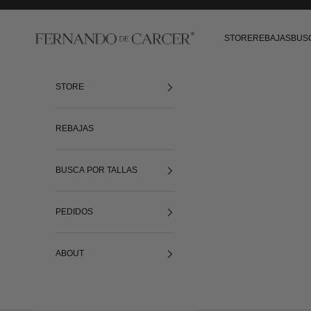
Ir al contenido
Fernando de Cárcer
STORE
REBAJAS
BUS
STORE
REBAJAS
BUSCA POR TALLAS
PEDIDOS
ABOUT