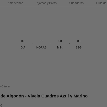
Americanas
Pijamas y Batas
Sudaderas
Guía de 
00
00
00
00
:
:
:
DÍA
HORAS
MIN.
SEG.
e Cárcer
de Algodón - Viyela Cuadros Azul y Marino
erta
o normal
00