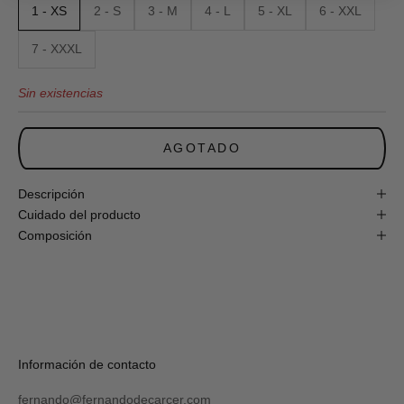
1 - XS
2 - S
3 - M
4 - L
5 - XL
6 - XXL
Newsletter
y
obtén
7 - XXXL
un
10%
Sin existencias
de
descuento
en
tu
AGOTADO
primera
compra
online!
Descripción
Cuidado del producto
Composición
S
U
S
C
R
Verás
Información de contacto
I
tu
B
código
I
fernando@fernandodecarcer.com