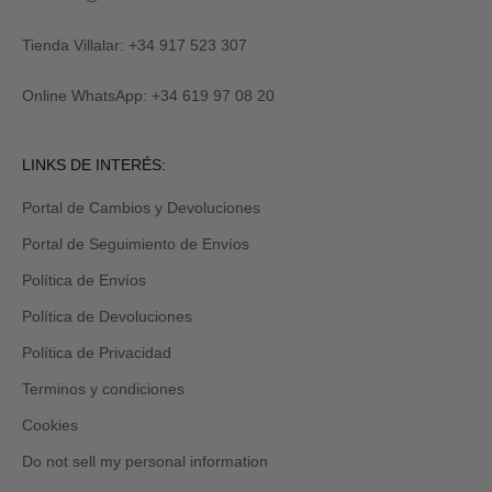
al
R
suscribirte
M
y
Tienda Villalar: +34 917 523 307
E
también
lo
Online WhatsApp: +34 619 97 08 20
recibirás
por
email
Revisa
LINKS DE INTERÉS:
tu
carpeta
Portal de Cambios y Devoluciones
de
promociones
Portal de Seguimiento de Envíos
y/o
spam.
Política de Envíos
Política de Devoluciones
Política de Privacidad
Terminos y condiciones
Cookies
Do not sell my personal information