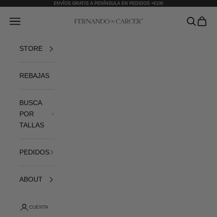
Ir al contenido
ENVÍOS GRATIS A PENÍNSULA EN PEDIDOS +€100
Fernando de Cárcer
Abrir menú de navegación
Abrir bús
Abrir 
STORE
REBAJAS
BUSCA
POR
TALLAS
PEDIDOS
ABOUT
CUENTA