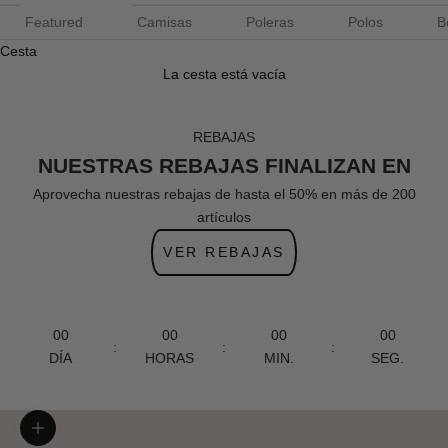
Featured
Camisas
Poleras
Polos
B
Cesta
La cesta está vacía
REBAJAS
NUESTRAS REBAJAS FINALIZAN EN
Aprovecha nuestras rebajas de hasta el 50% en más de 200
artículos
VER REBAJAS
00
00
00
00
:
:
:
DÍA
HORAS
MIN.
SEG.
Zoom