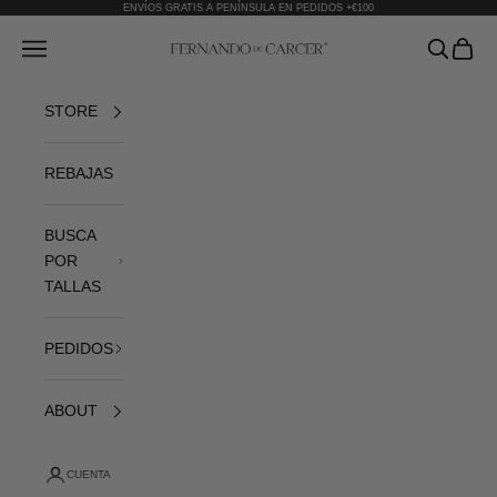
Ir al contenido
ENVÍOS GRATIS A PENÍNSULA EN PEDIDOS +€100
Fernando de Cárcer
Abrir menú de navegación
Abrir bús
Abrir 
STORE
REBAJAS
BUSCA
POR
TALLAS
PEDIDOS
ABOUT
CUENTA