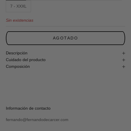
obtén
7 - XXXL
un
10%
Sin existencias
de
descuento
en
tu
AGOTADO
primera
compra
online!
Descripción
Cuidado del producto
Composición
S
U
S
C
R
Verás
Información de contacto
I
tu
B
código
I
fernando@fernandodecarcer.com
al
R
suscribirte