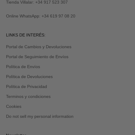
M
y
Tienda Villalar: +34 917 523 307
E
también
lo
Online WhatsApp: +34 619 97 08 20
recibirás
por
email
Revisa
LINKS DE INTERÉS:
tu
carpeta
Portal de Cambios y Devoluciones
de
promociones
Portal de Seguimiento de Envíos
y/o
spam.
Política de Envíos
Política de Devoluciones
Política de Privacidad
Terminos y condiciones
Cookies
Do not sell my personal information