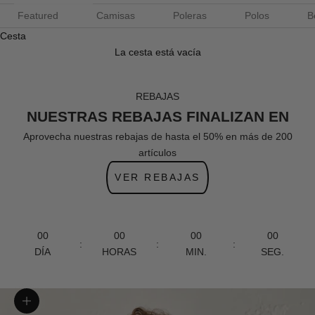
Featured
Camisas
Poleras
Polos
B
Cesta
La cesta está vacía
REBAJAS
NUESTRAS REBAJAS FINALIZAN EN
Aprovecha nuestras rebajas de hasta el 50% en más de 200
artículos
VER REBAJAS
00
00
00
00
:
:
:
DÍA
HORAS
MIN.
SEG.
Zoom