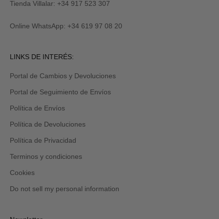
M
y
Tienda Villalar: +34 917 523 307
E
también
lo
Online WhatsApp: +34 619 97 08 20
recibirás
por
email
Revisa
LINKS DE INTERÉS:
tu
carpeta
Portal de Cambios y Devoluciones
de
promociones
Portal de Seguimiento de Envíos
y/o
spam.
Política de Envíos
Política de Devoluciones
Política de Privacidad
Terminos y condiciones
Cookies
Do not sell my personal information