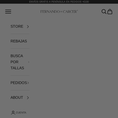
Ir al contenido
ENVÍOS GRATIS A PENÍNSULA EN PEDIDOS +€100
Fernando de Cárcer
Abrir menú de navegación
Abrir bús
Abrir 
STORE
REBAJAS
BUSCA
POR
TALLAS
PEDIDOS
ABOUT
CUENTA