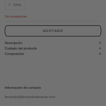
obtén
7 - XXXL
un
10%
Sin existencias
de
descuento
en
tu
AGOTADO
primera
compra
online!
Descripción
Cuidado del producto
Composición
S
U
S
C
R
Verás
Información de contacto
I
tu
B
código
I
fernando@fernandodecarcer.com
al
R
suscribirte