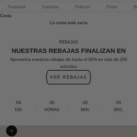
Featured
Camisas
Poleras
Polos
B
Cesta
La cesta está vacía
REBAJAS
NUESTRAS REBAJAS FINALIZAN EN
Aprovecha nuestras rebajas de hasta el 50% en más de 200
artículos
VER REBAJAS
00
00
00
00
:
:
:
DÍA
HORAS
MIN.
SEG.
Zoom