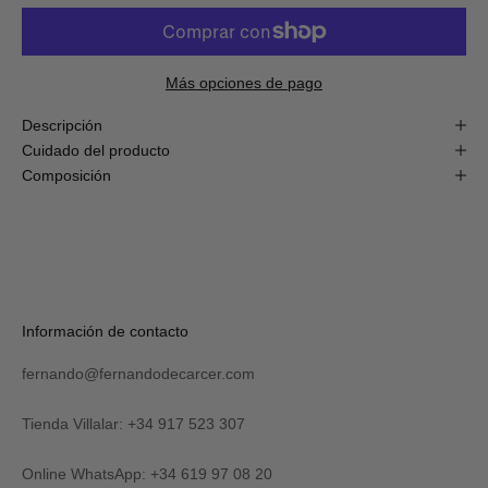
de
descuento
en
tu
primera
Más opciones de pago
compra
online!
Descripción
Cuidado del producto
Composición
S
U
S
C
R
Verás
Información de contacto
I
tu
B
código
I
fernando@fernandodecarcer.com
al
R
suscribirte
M
y
Tienda Villalar: +34 917 523 307
E
también
lo
Online WhatsApp: +34 619 97 08 20
recibirás