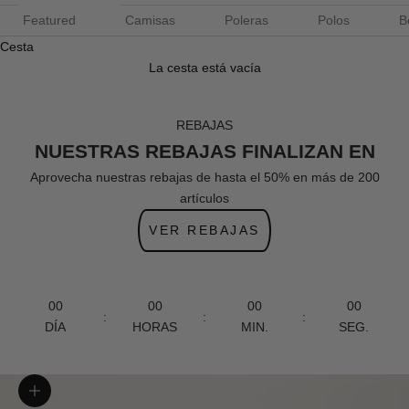
Featured
Camisas
Poleras
Polos
B
Cesta
La cesta está vacía
REBAJAS
NUESTRAS REBAJAS FINALIZAN EN
Aprovecha nuestras rebajas de hasta el 50% en más de 200
artículos
VER REBAJAS
00
00
00
00
:
:
:
DÍA
HORAS
MIN.
SEG.
Zoom