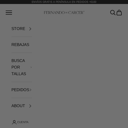
Ir al contenido
ENVÍOS GRATIS A PENÍNSULA EN PEDIDOS +€100
Fernando de Cárcer
Abrir menú de navegación
Abrir bús
Abrir 
STORE
REBAJAS
BUSCA
POR
TALLAS
PEDIDOS
ABOUT
CUENTA