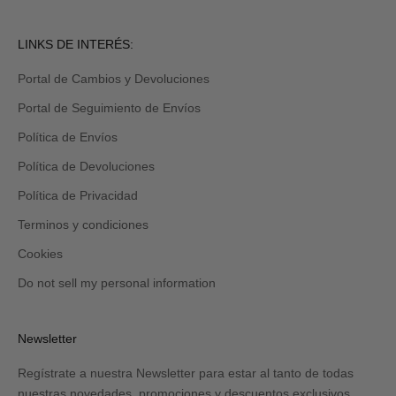
por
email
Revisa
LINKS DE INTERÉS:
tu
carpeta
Portal de Cambios y Devoluciones
de
promociones
Portal de Seguimiento de Envíos
y/o
spam.
Política de Envíos
Política de Devoluciones
Política de Privacidad
Terminos y condiciones
Cookies
Do not sell my personal information
Newsletter
Regístrate a nuestra Newsletter para estar al tanto de todas
nuestras novedades, promociones y descuentos exclusivos