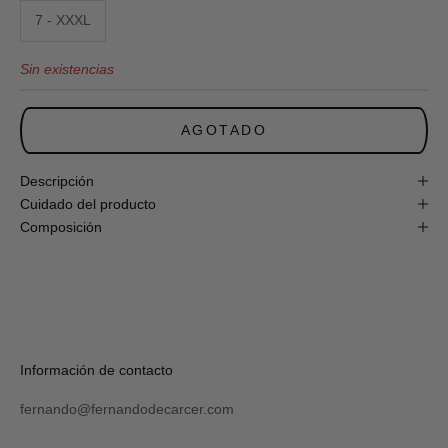
obtén
7 - XXXL
un
10%
Sin existencias
de
descuento
en
tu
AGOTADO
primera
compra
online!
Descripción
Cuidado del producto
Composición
S
U
S
C
R
Verás
Información de contacto
I
tu
B
código
I
fernando@fernandodecarcer.com
al
R
suscribirte