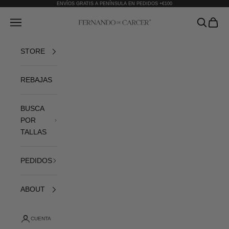
Ir al contenido
ENVÍOS GRATIS A PENÍNSULA EN PEDIDOS +€100
Fernando de Cárcer
Abrir menú de navegación
Abrir bús
Abrir 
STORE
REBAJAS
BUSCA
POR
TALLAS
PEDIDOS
ABOUT
CUENTA