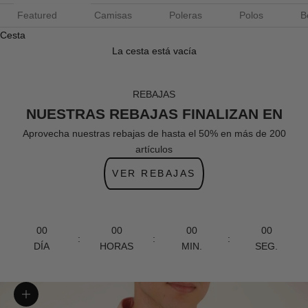
Featured
Camisas
Poleras
Polos
B
Cesta
La cesta está vacía
REBAJAS
NUESTRAS REBAJAS FINALIZAN EN
Aprovecha nuestras rebajas de hasta el 50% en más de 200
artículos
VER REBAJAS
00
00
00
00
:
:
:
DÍA
HORAS
MIN.
SEG.
Zoom