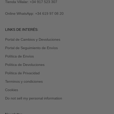
M
y
Tienda Villalar: +34 917 523 307
E
también
lo
Online WhatsApp: +34 619 97 08 20
recibirás
por
email
Revisa
LINKS DE INTERÉS:
tu
carpeta
Portal de Cambios y Devoluciones
de
promociones
Portal de Seguimiento de Envíos
y/o
spam.
Política de Envíos
Política de Devoluciones
Política de Privacidad
Terminos y condiciones
Cookies
Do not sell my personal information