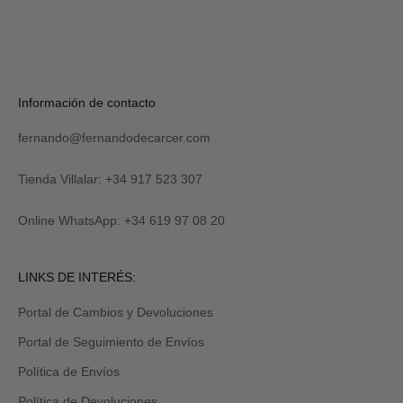
S
U
S
C
R
Verás
Información de contacto
I
tu
B
código
I
fernando@fernandodecarcer.com
al
R
suscribirte
M
y
Tienda Villalar: +34 917 523 307
E
también
lo
Online WhatsApp: +34 619 97 08 20
recibirás
por
email
Revisa
LINKS DE INTERÉS:
tu
carpeta
Portal de Cambios y Devoluciones
de
promociones
Portal de Seguimiento de Envíos
y/o
spam.
Política de Envíos
Política de Devoluciones