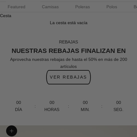
Featured
Camisas
Poleras
Polos
B
Cesta
La cesta está vacía
REBAJAS
NUESTRAS REBAJAS FINALIZAN EN
Aprovecha nuestras rebajas de hasta el 50% en más de 200
artículos
VER REBAJAS
00
00
00
00
:
:
:
DÍA
HORAS
MIN.
SEG.
Zoom