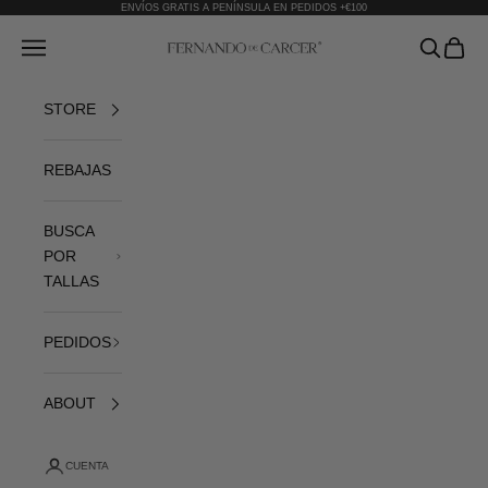
Ir al contenido
ENVÍOS GRATIS A PENÍNSULA EN PEDIDOS +€100
Fernando de Cárcer
Abrir menú de navegación
Abrir bús
Abrir 
STORE
REBAJAS
BUSCA
POR
TALLAS
PEDIDOS
ABOUT
CUENTA