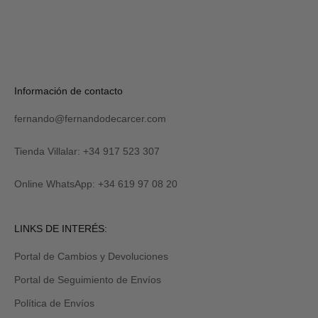
S
U
S
C
R
Verás
Información de contacto
I
tu
B
código
I
fernando@fernandodecarcer.com
al
R
suscribirte
M
y
Tienda Villalar: +34 917 523 307
E
también
lo
Online WhatsApp: +34 619 97 08 20
recibirás
por
email
Revisa
LINKS DE INTERÉS:
tu
carpeta
Portal de Cambios y Devoluciones
de
promociones
Portal de Seguimiento de Envíos
y/o
spam.
Política de Envíos