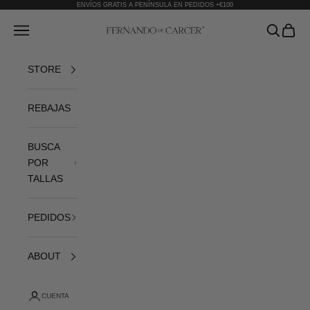
Ir al contenido
ENVÍOS GRATIS A PENÍNSULA EN PEDIDOS +€100
Fernando de Cárcer
Abrir menú de navegación
Abrir bús
Abrir 
STORE
REBAJAS
BUSCA
POR
TALLAS
PEDIDOS
ABOUT
CUENTA