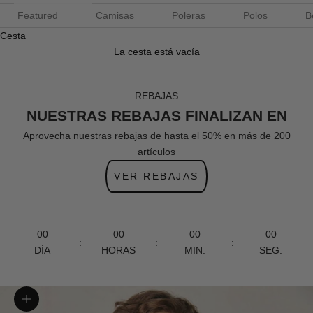
Featured
Camisas
Poleras
Polos
B
Cesta
La cesta está vacía
REBAJAS
NUESTRAS REBAJAS FINALIZAN EN
Aprovecha nuestras rebajas de hasta el 50% en más de 200
artículos
VER REBAJAS
00
00
00
00
:
:
:
DÍA
HORAS
MIN.
SEG.
Zoom