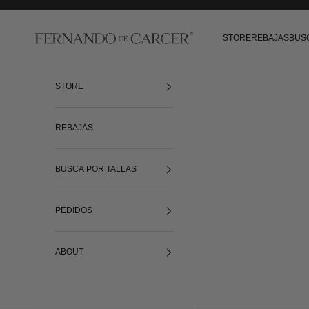
Ir al contenido
Fernando de Cárcer
STORE
REBAJAS
BUS
STORE
REBAJAS
BUSCA POR TALLAS
PEDIDOS
ABOUT