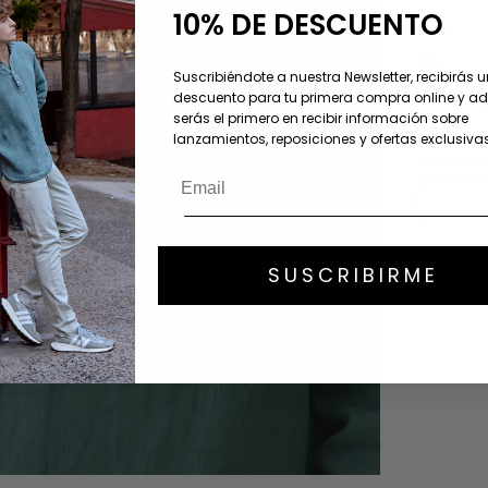
10% DE DESCUENTO
Color
Talla:
Suscribiéndote a nuestra Newsletter, recibirás 
1 - XS
descuento para tu primera compra online y 
serás el primero en recibir información sobre
lanzamientos, reposiciones y ofertas exclusivas
Sin existenc
Descripción
SUSCRIBIRME
Cuidado del
Composició