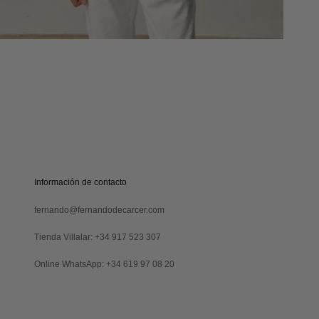
compra
online!
S
U
S
C
R
Verás
I
tu
B
código
I
al
Información de contacto
R
suscribirte
M
y
fernando@fernandodecarcer.com
E
también
lo
Tienda Villalar: +34 917 523 307
recibirás
por
Online WhatsApp: +34 619 97 08 20
email
Revisa
tu
carpeta