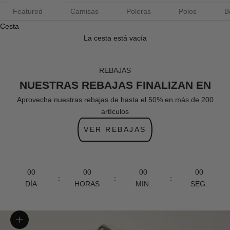
Featured
Camisas
Poleras
Polos
B
Cesta
La cesta está vacía
REBAJAS
NUESTRAS REBAJAS FINALIZAN EN
Aprovecha nuestras rebajas de hasta el 50% en más de 200
artículos
VER REBAJAS
00
00
00
00
:
:
:
DÍA
HORAS
MIN.
SEG.
Zoom