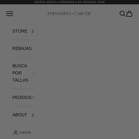
Ir al contenido
ENVÍOS GRATIS A PENÍNSULA EN PEDIDOS +€100
Fernando de Cárcer
Abrir menú de navegación
Abrir bús
Abrir 
STORE
REBAJAS
BUSCA
POR
TALLAS
PEDIDOS
ABOUT
CUENTA