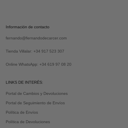
S
U
S
C
R
Verás
Información de contacto
I
tu
B
código
I
fernando@fernandodecarcer.com
al
R
suscribirte
M
y
Tienda Villalar: +34 917 523 307
E
también
lo
Online WhatsApp: +34 619 97 08 20
recibirás
por
email
Revisa
LINKS DE INTERÉS:
tu
carpeta
Portal de Cambios y Devoluciones
de
promociones
Portal de Seguimiento de Envíos
y/o
spam.
Política de Envíos
Política de Devoluciones