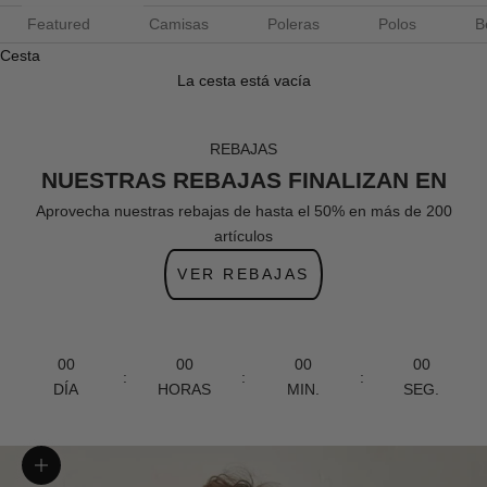
Featured
Camisas
Poleras
Polos
B
Cesta
La cesta está vacía
REBAJAS
NUESTRAS REBAJAS FINALIZAN EN
Aprovecha nuestras rebajas de hasta el 50% en más de 200
artículos
VER REBAJAS
00
00
00
00
:
:
:
DÍA
HORAS
MIN.
SEG.
Zoom