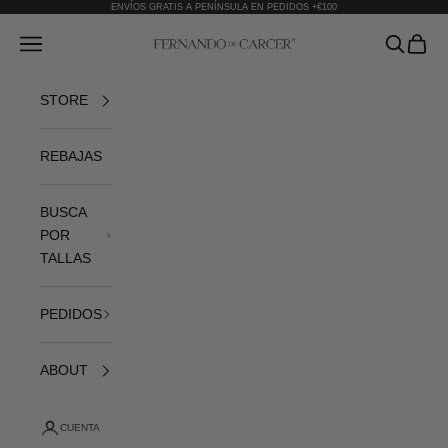
Ir al contenido
ENVÍOS GRATIS A PENÍNSULA EN PEDIDOS +€100
Fernando de Cárcer
Abrir menú de navegación
Abrir bús
Abrir 
STORE
REBAJAS
BUSCA
POR
TALLAS
PEDIDOS
ABOUT
CUENTA