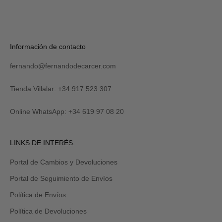
S
U
S
C
R
Verás
Información de contacto
I
tu
B
código
I
fernando@fernandodecarcer.com
al
R
suscribirte
M
y
Tienda Villalar: +34 917 523 307
E
también
lo
Online WhatsApp: +34 619 97 08 20
recibirás
por
email
Revisa
LINKS DE INTERÉS:
tu
carpeta
Portal de Cambios y Devoluciones
de
promociones
Portal de Seguimiento de Envíos
y/o
spam.
Política de Envíos
Política de Devoluciones