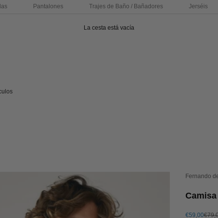
das
Pantalones
Trajes de Baño / Bañadores
Jerséis
La cesta está vacía
culos
Fernando d
Camisa 
Precio de of
Preci
€59,00
€79,