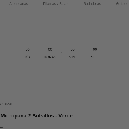
Americanas
Pijamas y Batas
Sudaderas
Guía de 
00
00
00
00
:
:
:
DÍA
HORAS
MIN.
SEG.
e Cárcer
Micropana 2 Bolsillos - Verde
erta
o normal
00