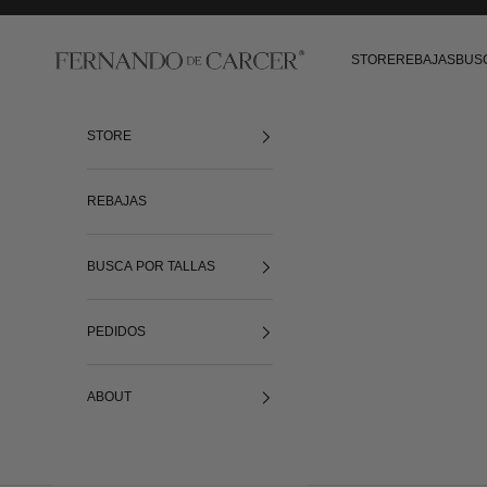
Ir al contenido
Fernando de Cárcer
STORE
REBAJAS
BUS
STORE
REBAJAS
BUSCA POR TALLAS
PEDIDOS
ABOUT