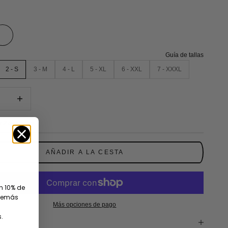
Guía de tallas
2 - S
3 - M
4 - L
5 - XL
6 - XXL
7 - XXXL
tidad
Reducir cantidad
 2 unidades
AÑADIR A LA CESTA
un 10% de
además
Más opciones de pago
.