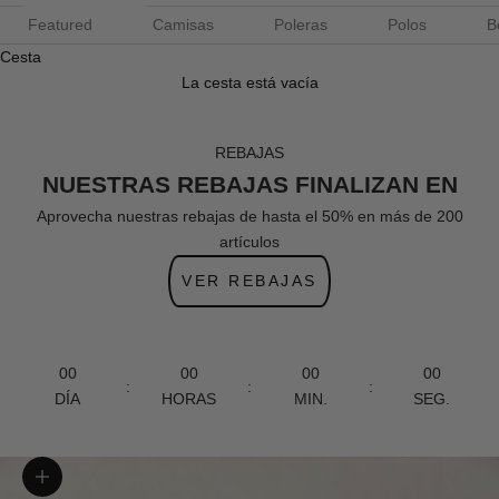
Featured
Camisas
Poleras
Polos
B
Cesta
La cesta está vacía
REBAJAS
NUESTRAS REBAJAS FINALIZAN EN
Aprovecha nuestras rebajas de hasta el 50% en más de 200
artículos
VER REBAJAS
00
00
00
00
:
:
:
DÍA
HORAS
MIN.
SEG.
Zoom