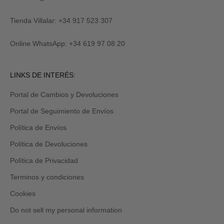
al
R
suscribirte
M
y
Tienda Villalar: +34 917 523 307
E
también
lo
Online WhatsApp: +34 619 97 08 20
recibirás
por
email
Revisa
LINKS DE INTERÉS:
tu
carpeta
Portal de Cambios y Devoluciones
de
promociones
Portal de Seguimiento de Envíos
y/o
spam.
Política de Envíos
Política de Devoluciones
Política de Privacidad
Terminos y condiciones
Cookies
Do not sell my personal information