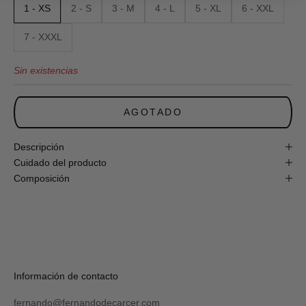
1 - XS
2 - S
3 - M
4 - L
5 - XL
6 - XXL
Newsletter
y
obtén
7 - XXXL
un
10%
Sin existencias
de
descuento
en
tu
AGOTADO
primera
compra
online!
Descripción
Cuidado del producto
Composición
S
U
S
C
R
Verás
Información de contacto
I
tu
B
código
I
fernando@fernandodecarcer.com