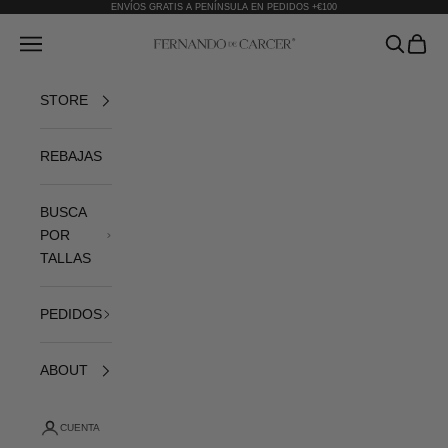
Ir al contenido
ENVÍOS GRATIS A PENÍNSULA EN PEDIDOS +€100
Fernando de Cárcer
Abrir menú de navegación
Abrir bús
Abrir 
STORE
REBAJAS
BUSCA
POR
TALLAS
PEDIDOS
ABOUT
CUENTA