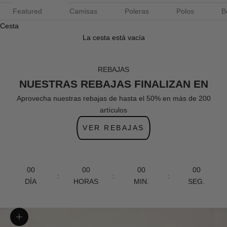
Featured
Camisas
Poleras
Polos
B
Cesta
La cesta está vacía
REBAJAS
NUESTRAS REBAJAS FINALIZAN EN
Aprovecha nuestras rebajas de hasta el 50% en más de 200
artículos
VER REBAJAS
00
00
00
00
:
:
:
DÍA
HORAS
MIN.
SEG.
Zoom