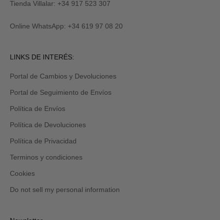
M
y
Tienda Villalar: +34 917 523 307
E
también
lo
Online WhatsApp: +34 619 97 08 20
recibirás
por
email
Revisa
LINKS DE INTERÉS:
tu
carpeta
Portal de Cambios y Devoluciones
de
promociones
Portal de Seguimiento de Envíos
y/o
spam.
Política de Envíos
Política de Devoluciones
Política de Privacidad
Terminos y condiciones
Cookies
Do not sell my personal information