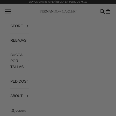
Ir al contenido
ENVÍOS GRATIS A PENÍNSULA EN PEDIDOS +€100
Fernando de Cárcer
Abrir menú de navegación
Abrir bús
Abrir 
STORE
REBAJAS
BUSCA
POR
TALLAS
PEDIDOS
ABOUT
CUENTA