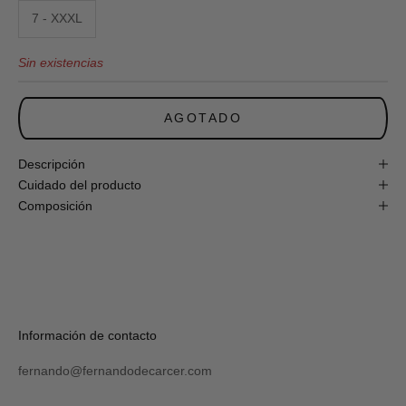
obtén
7 - XXXL
un
10%
Sin existencias
de
descuento
en
tu
AGOTADO
primera
compra
online!
Descripción
Cuidado del producto
Composición
S
U
S
C
R
Verás
Información de contacto
I
tu
B
código
I
fernando@fernandodecarcer.com
al
R
suscribirte