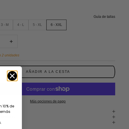
Guía de tallas
3 - M
4 - L
5 - XL
6 - XXL
tidad
Reducir cantidad
 2 unidades
AÑADIR A LA CESTA
Más opciones de pago
un 10% de
además
 producto
.
n