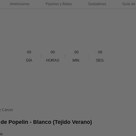
Americanas
Pijamas y Batas
Sudaderas
Guía de 
00
00
00
00
:
:
:
DÍA
HORAS
MIN.
SEG.
e Cárcer
de Popelin - Blanco (Tejido Verano)
erta
o normal
00