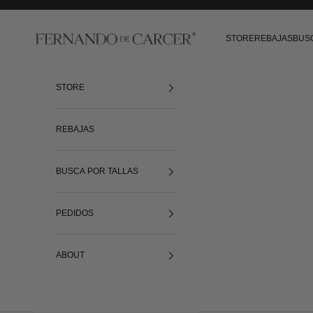
Ir al contenido
Fernando de Cárcer
STORE
REBAJAS
BUS
STORE
REBAJAS
BUSCA POR TALLAS
PEDIDOS
ABOUT