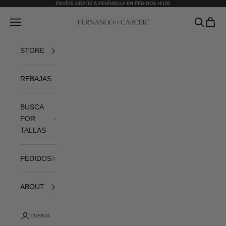
Ir al contenido
ENVÍOS GRATIS A PENÍNSULA EN PEDIDOS +€100
Fernando de Cárcer
Abrir menú de navegación
Abrir bús
Abrir 
STORE
REBAJAS
BUSCA
POR
TALLAS
PEDIDOS
ABOUT
CUENTA