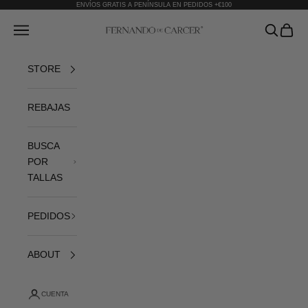
Ir al contenido
ENVÍOS GRATIS A PENÍNSULA EN PEDIDOS +€100
Fernando de Cárcer
Abrir menú de navegación
Abrir bús
Abrir 
STORE
REBAJAS
BUSCA
POR
TALLAS
PEDIDOS
ABOUT
CUENTA