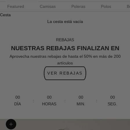
Featured
Camisas
Poleras
Polos
B
Cesta
La cesta está vacía
REBAJAS
NUESTRAS REBAJAS FINALIZAN EN
Aprovecha nuestras rebajas de hasta el 50% en más de 200
artículos
VER REBAJAS
00
00
00
00
:
:
:
DÍA
HORAS
MIN.
SEG.
Zoom