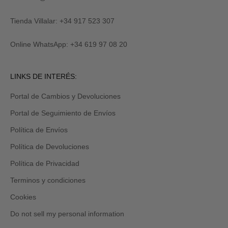
al
R
suscribirte
M
y
Tienda Villalar: +34 917 523 307
E
también
lo
Online WhatsApp: +34 619 97 08 20
recibirás
por
email
Revisa
LINKS DE INTERÉS:
tu
carpeta
Portal de Cambios y Devoluciones
de
promociones
Portal de Seguimiento de Envíos
y/o
spam.
Política de Envíos
Política de Devoluciones
Política de Privacidad
Terminos y condiciones
Cookies
Do not sell my personal information