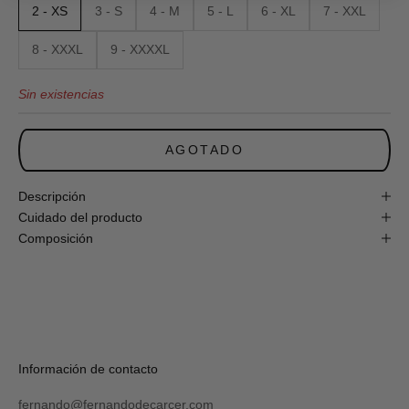
2 - XS
3 - S
4 - M
5 - L
6 - XL
7 - XXL
Newsletter
y
obtén
8 - XXXL
9 - XXXXL
un
10%
Sin existencias
de
descuento
en
tu
AGOTADO
primera
compra
online!
Descripción
Cuidado del producto
Composición
S
U
S
C
R
Verás
Información de contacto
I
tu
B
código
I
fernando@fernandodecarcer.com