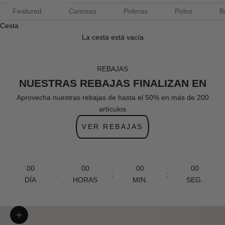
Featured
Camisas
Poleras
Polos
B
Cesta
La cesta está vacía
REBAJAS
NUESTRAS REBAJAS FINALIZAN EN
Aprovecha nuestras rebajas de hasta el 50% en más de 200
artículos
VER REBAJAS
00
00
00
00
:
:
:
DÍA
HORAS
MIN.
SEG.
Zoom