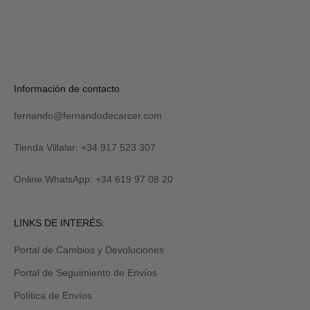
S
U
S
C
R
Verás
Información de contacto
I
tu
B
código
I
fernando@fernandodecarcer.com
al
R
suscribirte
M
y
Tienda Villalar: +34 917 523 307
E
también
lo
Online WhatsApp: +34 619 97 08 20
recibirás
por
email
Revisa
LINKS DE INTERÉS:
tu
carpeta
Portal de Cambios y Devoluciones
de
promociones
Portal de Seguimiento de Envíos
y/o
spam.
Política de Envíos