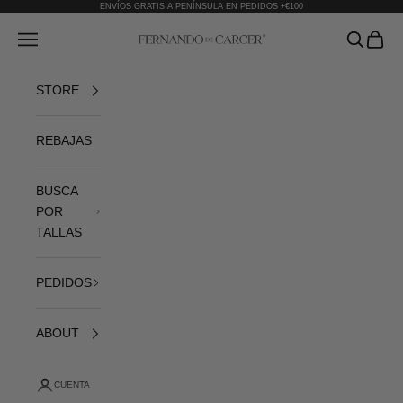
Ir al contenido
ENVÍOS GRATIS A PENÍNSULA EN PEDIDOS +€100
Fernando de Cárcer
Abrir menú de navegación
Abrir bús
Abrir 
STORE
REBAJAS
BUSCA
POR
TALLAS
PEDIDOS
ABOUT
CUENTA