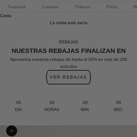
Featured
Camisas
Poleras
Polos
B
Cesta
La cesta está vacía
REBAJAS
NUESTRAS REBAJAS FINALIZAN EN
Aprovecha nuestras rebajas de hasta el 50% en más de 200
artículos
VER REBAJAS
00
00
00
00
:
:
:
DÍA
HORAS
MIN.
SEG.
Zoom