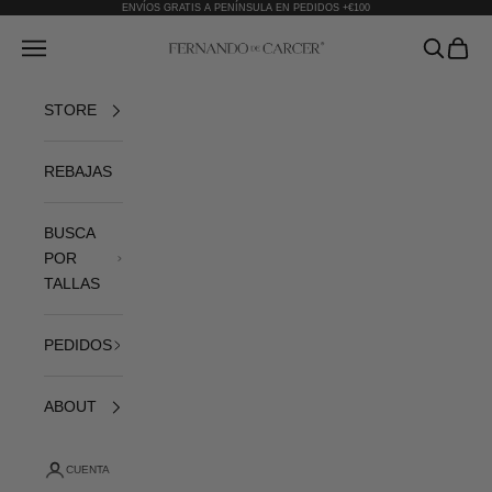
Ir al contenido
ENVÍOS GRATIS A PENÍNSULA EN PEDIDOS +€100
Fernando de Cárcer
Abrir menú de navegación
Abrir bús
Abrir 
STORE
REBAJAS
BUSCA
POR
TALLAS
PEDIDOS
ABOUT
CUENTA