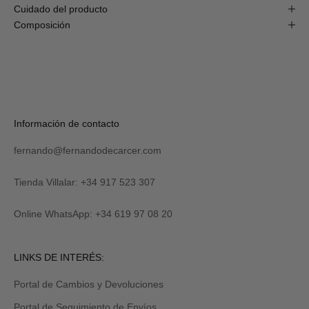
Cuidado del producto
Composición
S
U
S
C
R
Verás
Información de contacto
I
tu
B
código
I
fernando@fernandodecarcer.com
al
R
suscribirte
M
y
Tienda Villalar: +34 917 523 307
E
también
lo
Online WhatsApp: +34 619 97 08 20
recibirás
por
email
Revisa
LINKS DE INTERÉS:
tu
carpeta
Portal de Cambios y Devoluciones
de
promociones
Portal de Seguimiento de Envíos