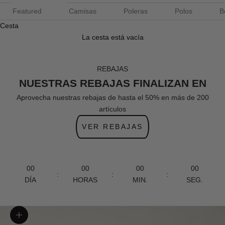
Featured
Camisas
Poleras
Polos
B
Cesta
La cesta está vacía
REBAJAS
NUESTRAS REBAJAS FINALIZAN EN
Aprovecha nuestras rebajas de hasta el 50% en más de 200
artículos
VER REBAJAS
00
00
00
00
:
:
:
DÍA
HORAS
MIN.
SEG.
Zoom