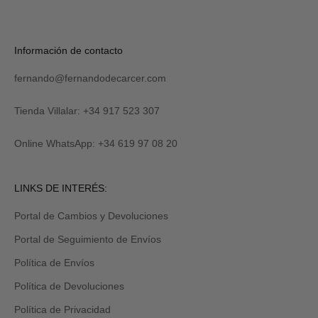
U
S
C
R
Verás
Información de contacto
I
tu
B
código
I
fernando@fernandodecarcer.com
al
R
suscribirte
M
y
Tienda Villalar: +34 917 523 307
E
también
lo
Online WhatsApp: +34 619 97 08 20
recibirás
por
email
Revisa
LINKS DE INTERÉS:
tu
carpeta
Portal de Cambios y Devoluciones
de
promociones
Portal de Seguimiento de Envíos
y/o
spam.
Política de Envíos
Política de Devoluciones
Política de Privacidad