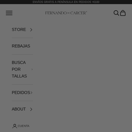
Ir al contenido
ENVÍOS GRATIS A PENÍNSULA EN PEDIDOS +€100
Fernando de Cárcer
Abrir menú de navegación
Abrir bús
Abrir 
STORE
REBAJAS
BUSCA
POR
TALLAS
PEDIDOS
ABOUT
CUENTA