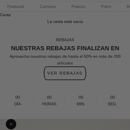
Featured
Camisas
Poleras
Polos
B
Cesta
La cesta está vacía
REBAJAS
NUESTRAS REBAJAS FINALIZAN EN
Aprovecha nuestras rebajas de hasta el 50% en más de 200
artículos
VER REBAJAS
00
00
00
00
:
:
:
DÍA
HORAS
MIN.
SEG.
Zoom