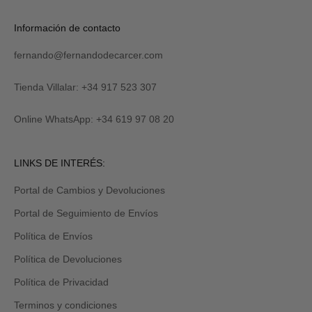
C
R
Verás
Información de contacto
I
tu
B
código
I
fernando@fernandodecarcer.com
al
R
suscribirte
M
y
Tienda Villalar: +34 917 523 307
E
también
lo
Online WhatsApp: +34 619 97 08 20
recibirás
por
email
Revisa
LINKS DE INTERÉS:
tu
carpeta
Portal de Cambios y Devoluciones
de
promociones
Portal de Seguimiento de Envíos
y/o
spam.
Política de Envíos
Política de Devoluciones
Política de Privacidad
Terminos y condiciones