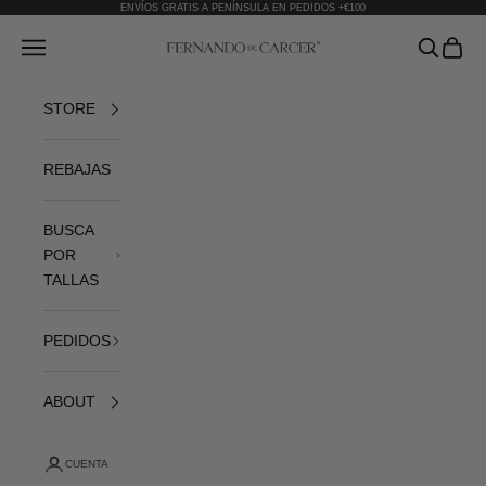
Ir al contenido
ENVÍOS GRATIS A PENÍNSULA EN PEDIDOS +€100
Fernando de Cárcer
Abrir menú de navegación
Abrir bús
Abrir 
STORE
REBAJAS
BUSCA
POR
TALLAS
PEDIDOS
ABOUT
CUENTA