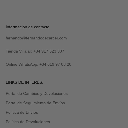
S
U
S
C
R
Verás
Información de contacto
I
tu
B
código
I
fernando@fernandodecarcer.com
al
R
suscribirte
M
y
Tienda Villalar: +34 917 523 307
E
también
lo
Online WhatsApp: +34 619 97 08 20
recibirás
por
email
Revisa
LINKS DE INTERÉS:
tu
carpeta
Portal de Cambios y Devoluciones
de
promociones
Portal de Seguimiento de Envíos
y/o
spam.
Política de Envíos
Política de Devoluciones