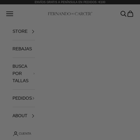
Ir al contenido
ENVÍOS GRATIS A PENÍNSULA EN PEDIDOS +€100
Fernando de Cárcer
Abrir menú de navegación
Abrir bús
Abrir 
STORE
REBAJAS
BUSCA
POR
TALLAS
PEDIDOS
ABOUT
CUENTA