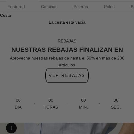
Featured
Camisas
Poleras
Polos
B
Cesta
La cesta está vacía
REBAJAS
NUESTRAS REBAJAS FINALIZAN EN
Aprovecha nuestras rebajas de hasta el 50% en más de 200
artículos
VER REBAJAS
00
00
00
00
:
:
:
DÍA
HORAS
MIN.
SEG.
Zoom