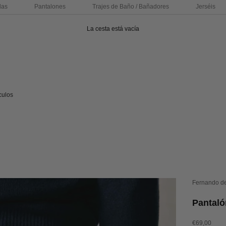
das
Pantalones
Trajes de Baño / Bañadores
Jerséis
La cesta está vacía
culos
Fernando d
Pantaló
Precio de of
€69,00