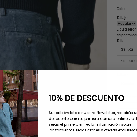
Color
Tallaje
Liquid error
snippets/ic
Talla:
38 - XS
50 - XXX
Tallaje:
Regular
10% DE DESCUENTO
Sin existenc
Suscribiéndote a nuestra Newsletter, recibirás 
descuento para tu primera compra online y 
serás el primero en recibir información sobre
Descripción
lanzamientos, reposiciones y ofertas exclusivas
Cuidado del