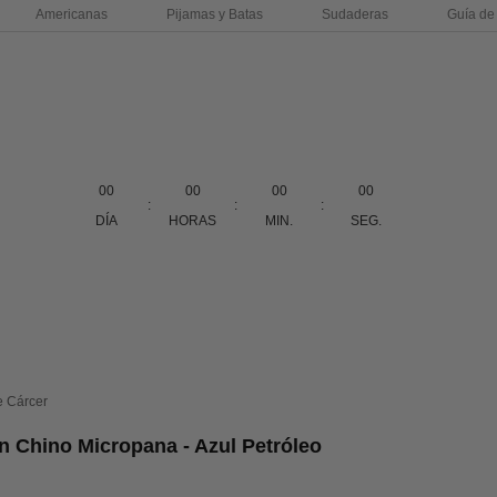
Americanas
Pijamas y Batas
Sudaderas
Guía de 
00
00
00
00
:
:
:
DÍA
HORAS
MIN.
SEG.
e Cárcer
n Chino Micropana - Azul Petróleo
erta