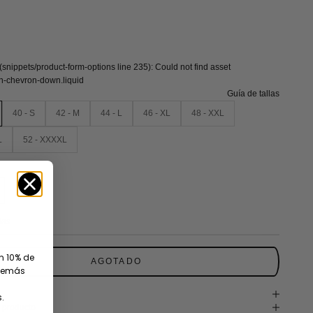
 (snippets/product-form-options line 235): Could not find asset
on-chevron-down.liquid
Guía de tallas
40 - S
42 - M
44 - L
46 - XL
48 - XXL
L
52 - XXXXL
ias
un 10% de
AGOTADO
además
.
 producto