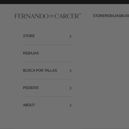
Ir al contenido
Fernando de Cárcer
STORE
REBAJAS
BUS
STORE
REBAJAS
BUSCA POR TALLAS
PEDIDOS
ABOUT