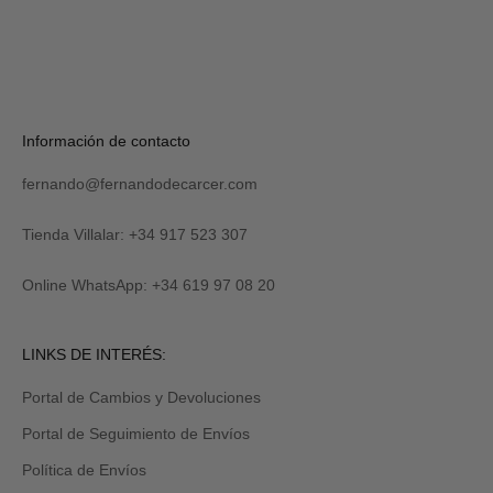
S
U
S
C
R
Verás
Información de contacto
I
tu
B
código
I
fernando@fernandodecarcer.com
al
R
suscribirte
M
y
Tienda Villalar: +34 917 523 307
E
también
lo
Online WhatsApp: +34 619 97 08 20
recibirás
por
email
Revisa
LINKS DE INTERÉS:
tu
carpeta
Portal de Cambios y Devoluciones
de
promociones
Portal de Seguimiento de Envíos
y/o
spam.
Política de Envíos