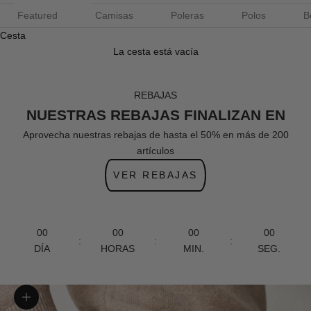
Featured
Camisas
Poleras
Polos
B
Cesta
La cesta está vacía
REBAJAS
NUESTRAS REBAJAS FINALIZAN EN
Aprovecha nuestras rebajas de hasta el 50% en más de 200
artículos
VER REBAJAS
00
00
00
00
:
:
:
DÍA
HORAS
MIN.
SEG.
Zoom