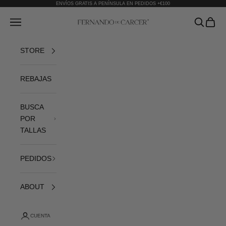
Ir al contenido
ENVÍOS GRATIS A PENÍNSULA EN PEDIDOS +€100
Fernando de Cárcer
Abrir menú de navegación
Abrir bús
Abrir 
STORE
REBAJAS
BUSCA
POR
TALLAS
PEDIDOS
ABOUT
CUENTA