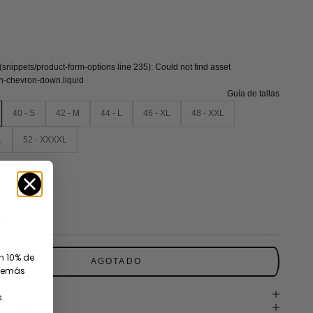
 (snippets/product-form-options line 235): Could not find asset
on-chevron-down.liquid
Guía de tallas
40 - S
42 - M
44 - L
46 - XL
48 - XXL
L
52 - XXXXL
ias
un 10% de
AGOTADO
además
.
 producto