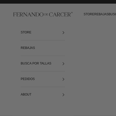
Ir al contenido
Fernando de Cárcer
STORE
REBAJAS
BUS
STORE
REBAJAS
BUSCA POR TALLAS
PEDIDOS
ABOUT