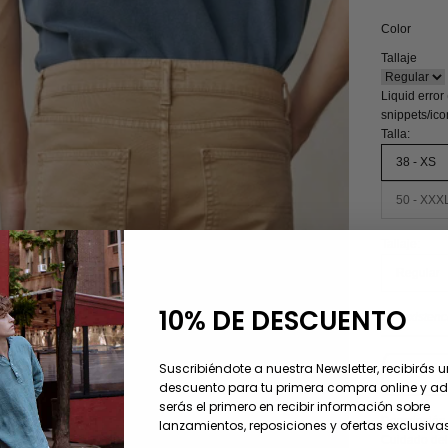
Color
Tallaje
Liquid error
snippets/ic
Talla:
38 - XS
50 - XXX
Tallaje:
Regular
10% DE DESCUENTO
Sin existenc
Suscribiéndote a nuestra Newsletter, recibirás 
descuento para tu primera compra online y 
serás el primero en recibir información sobre
Descripción
lanzamientos, reposiciones y ofertas exclusivas
Cuidado del