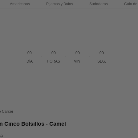
Americanas
Pijamas y Batas
Sudaderas
Guía de 
00
00
00
00
:
:
:
DÍA
HORAS
MIN.
SEG.
e Cárcer
n Cinco Bolsillos - Camel
erta
o normal
00