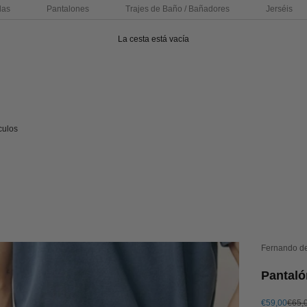
das
Pantalones
Trajes de Baño / Bañadores
Jerséis
La cesta está vacía
culos
Fernando d
Pantaló
Precio de of
Preci
€59,00
€65,