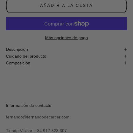
obtén
AÑADIR A LA CESTA
un
10%
de
descuento
en
tu
primera
Más opciones de pago
compra
online!
Descripción
Cuidado del producto
Composición
S
U
S
C
R
Verás
Información de contacto
I
tu
B
código
I
fernando@fernandodecarcer.com
al
R
suscribirte
M
y
Tienda Villalar: +34 917 523 307