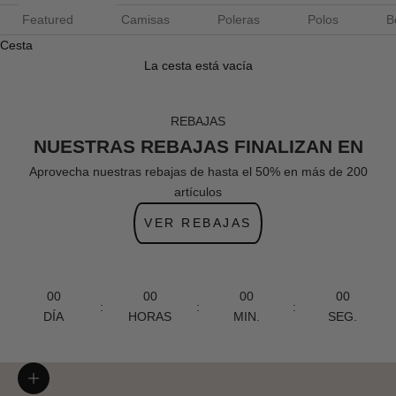
Featured
Camisas
Poleras
Polos
B
Cesta
La cesta está vacía
REBAJAS
NUESTRAS REBAJAS FINALIZAN EN
Aprovecha nuestras rebajas de hasta el 50% en más de 200
artículos
VER REBAJAS
00
00
00
00
:
:
:
DÍA
HORAS
MIN.
SEG.
Zoom