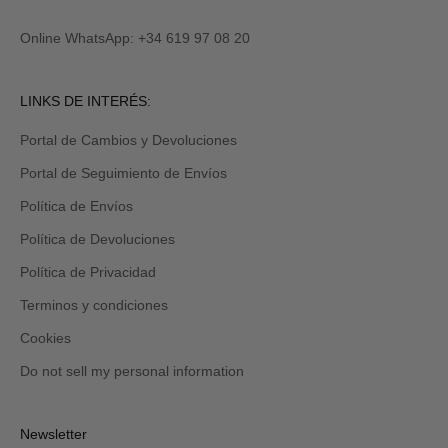
E
también
lo
Online WhatsApp: +34 619 97 08 20
recibirás
por
email
Revisa
LINKS DE INTERÉS:
tu
carpeta
Portal de Cambios y Devoluciones
de
promociones
Portal de Seguimiento de Envíos
y/o
spam.
Política de Envíos
Política de Devoluciones
Política de Privacidad
Terminos y condiciones
Cookies
Do not sell my personal information
Newsletter