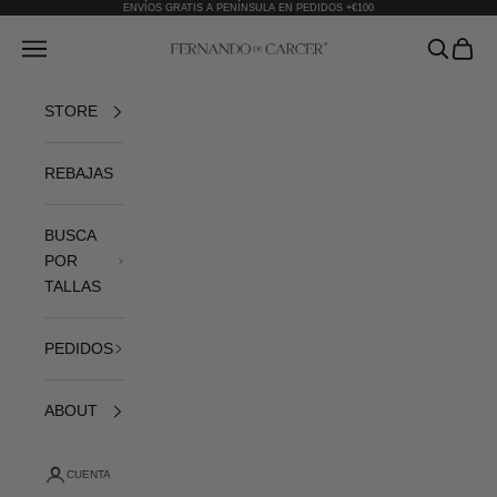
Ir al contenido
ENVÍOS GRATIS A PENÍNSULA EN PEDIDOS +€100
Fernando de Cárcer
Abrir menú de navegación
Abrir bús
Abrir 
STORE
REBAJAS
BUSCA
POR
TALLAS
PEDIDOS
ABOUT
CUENTA