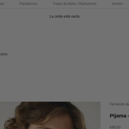
das
Pantalones
Trajes de Baño / Bañadores
Jerséis
La cesta está vacía
culos
Fernando d
Pijama 
Precio de of
€89,00