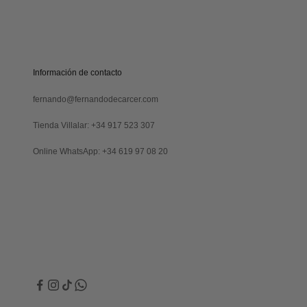
S
C
R
Verás
I
tu
B
código
I
al
Información de contacto
R
suscribirte
M
y
fernando@fernandodecarcer.com
E
también
lo
Tienda Villalar: +34 917 523 307
recibirás
por
Online WhatsApp: +34 619 97 08 20
email
Revisa
tu
carpeta
de
promociones
y/o
spam.