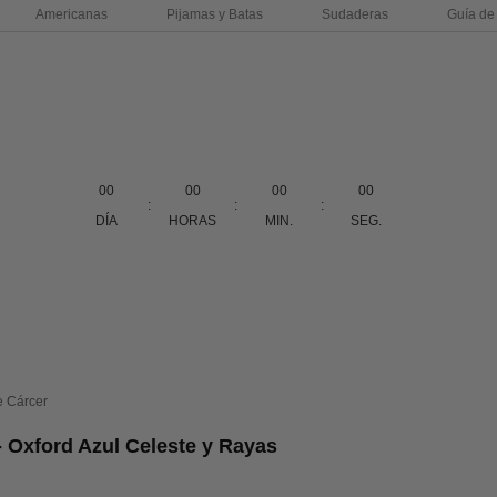
Americanas
Pijamas y Batas
Sudaderas
Guía de 
00
00
00
00
:
:
:
DÍA
HORAS
MIN.
SEG.
e Cárcer
- Oxford Azul Celeste y Rayas
erta