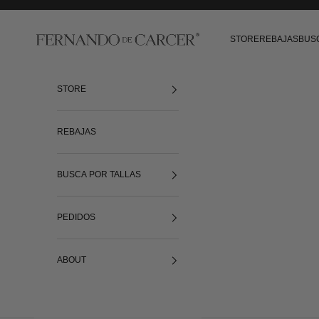
Ir al contenido
Fernando de Cárcer
STORE
REBAJAS
BUS
STORE
REBAJAS
BUSCA POR TALLAS
PEDIDOS
ABOUT