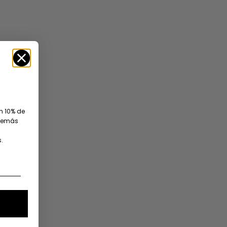
un 10% de
además
.