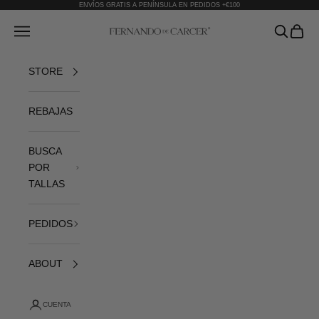
Ir al contenido
ENVÍOS GRATIS A PENÍNSULA EN PEDIDOS +€100
Fernando de Cárcer
Abrir menú de navegación
Abrir bús
Abrir 
STORE
REBAJAS
BUSCA
POR
TALLAS
PEDIDOS
ABOUT
CUENTA