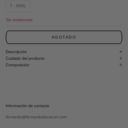
obtén
7 - XXXL
un
10%
Sin existencias
de
descuento
en
tu
AGOTADO
primera
compra
online!
Descripción
Cuidado del producto
Composición
S
U
S
C
R
Verás
Información de contacto
I
tu
B
código
I
fernando@fernandodecarcer.com
al
R
suscribirte