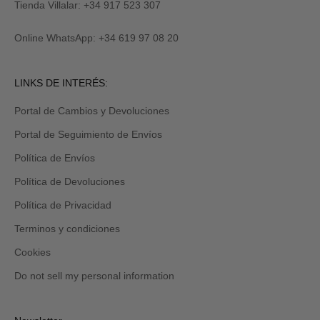
M
y
Tienda Villalar: +34 917 523 307
E
también
lo
Online WhatsApp: +34 619 97 08 20
recibirás
por
email
Revisa
LINKS DE INTERÉS:
tu
carpeta
Portal de Cambios y Devoluciones
de
promociones
Portal de Seguimiento de Envíos
y/o
spam.
Política de Envíos
Política de Devoluciones
Política de Privacidad
Terminos y condiciones
Cookies
Do not sell my personal information