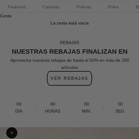
Featured
Camisas
Poleras
Polos
B
Cesta
La cesta está vacía
REBAJAS
NUESTRAS REBAJAS FINALIZAN EN
Aprovecha nuestras rebajas de hasta el 50% en más de 200
artículos
VER REBAJAS
00
00
00
00
:
:
:
DÍA
HORAS
MIN.
SEG.
Zoom