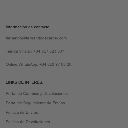
S
U
S
C
R
Verás
Información de contacto
I
tu
B
código
I
fernando@fernandodecarcer.com
al
R
suscribirte
M
y
Tienda Villalar: +34 917 523 307
E
también
lo
Online WhatsApp: +34 619 97 08 20
recibirás
por
email
Revisa
LINKS DE INTERÉS:
tu
carpeta
Portal de Cambios y Devoluciones
de
promociones
Portal de Seguimiento de Envíos
y/o
spam.
Política de Envíos
Política de Devoluciones