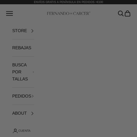
Ir al contenido
ENVÍOS GRATIS A PENÍNSULA EN PEDIDOS +€100
Fernando de Cárcer
Abrir menú de navegación
Abrir bús
Abrir 
STORE
REBAJAS
BUSCA
POR
TALLAS
PEDIDOS
ABOUT
CUENTA