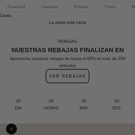
Featured
Camisas
Poleras
Polos
B
Cesta
La cesta está vacía
REBAJAS
NUESTRAS REBAJAS FINALIZAN EN
Aprovecha nuestras rebajas de hasta el 50% en más de 200
artículos
VER REBAJAS
00
00
00
00
:
:
:
DÍA
HORAS
MIN.
SEG.
Zoom