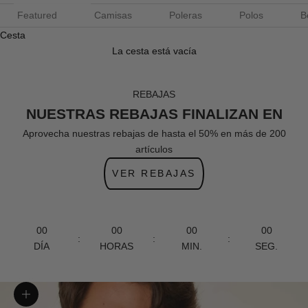
Featured
Camisas
Poleras
Polos
B
Cesta
La cesta está vacía
REBAJAS
NUESTRAS REBAJAS FINALIZAN EN
Aprovecha nuestras rebajas de hasta el 50% en más de 200
artículos
VER REBAJAS
00
00
00
00
:
:
:
DÍA
HORAS
MIN.
SEG.
Zoom