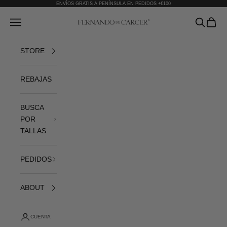
Ir al contenido
ENVÍOS GRATIS A PENÍNSULA EN PEDIDOS +€100
Fernando de Cárcer
Abrir menú de navegación
Abrir bús
Abrir 
STORE
REBAJAS
BUSCA
POR
TALLAS
PEDIDOS
ABOUT
CUENTA