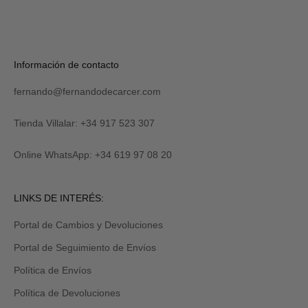
S
U
S
C
R
Verás
Información de contacto
I
tu
B
código
I
fernando@fernandodecarcer.com
al
R
suscribirte
M
y
Tienda Villalar: +34 917 523 307
E
también
lo
Online WhatsApp: +34 619 97 08 20
recibirás
por
email
Revisa
LINKS DE INTERÉS:
tu
carpeta
Portal de Cambios y Devoluciones
de
promociones
Portal de Seguimiento de Envíos
y/o
spam.
Política de Envíos
Política de Devoluciones