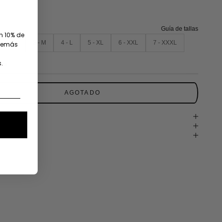
Guía de tallas
un 10% de
2 - S
3 - M
4 - L
5 - XL
6 - XXL
7 - XXXL
además
.
ias
AGOTADO
 producto
n