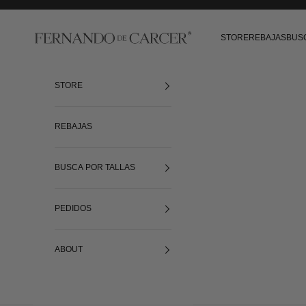
Ir al contenido
Fernando de Cárcer
STORE
REBAJAS
BUS
STORE
REBAJAS
BUSCA POR TALLAS
PEDIDOS
ABOUT