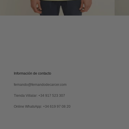
online!
S
U
S
C
R
Verás
I
tu
B
código
I
al
Información de contacto
R
suscribirte
M
y
fernando@fernandodecarcer.com
E
también
lo
Tienda Villalar: +34 917 523 307
recibirás
por
Online WhatsApp: +34 619 97 08 20
email
Revisa
tu
carpeta