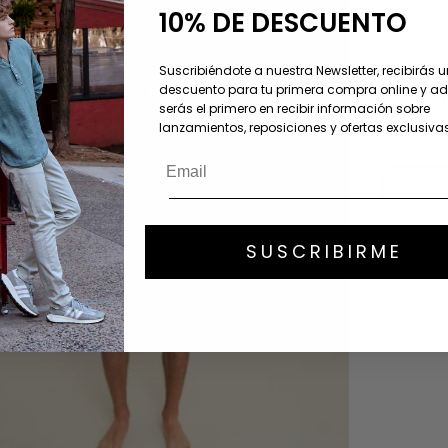
10% DE DESCUENTO
Color
Talla:
Suscribiéndote a nuestra Newsletter, recibirás 
1 - XS
descuento para tu primera compra online y 
serás el primero en recibir información sobre
lanzamientos, reposiciones y ofertas exclusivas
Sin existenc
Descripción
SUSCRIBIRME
Cuidado del
Composició