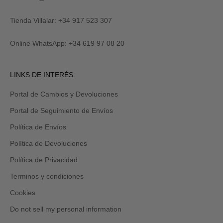
al
R
suscribirte
M
y
Tienda Villalar: +34 917 523 307
E
también
lo
Online WhatsApp: +34 619 97 08 20
recibirás
por
email
Revisa
LINKS DE INTERÉS:
tu
carpeta
Portal de Cambios y Devoluciones
de
promociones
Portal de Seguimiento de Envíos
y/o
spam.
Política de Envíos
Política de Devoluciones
Política de Privacidad
Terminos y condiciones
Cookies
Do not sell my personal information