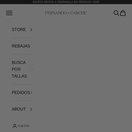
Ir al contenido
ENVÍOS GRATIS A PENÍNSULA EN PEDIDOS +€100
Fernando de Cárcer
Abrir menú de navegación
Abrir bús
Abrir 
STORE
REBAJAS
BUSCA
POR
TALLAS
PEDIDOS
ABOUT
CUENTA