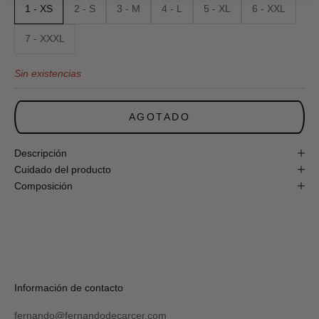
1 - XS
2 - S
3 - M
4 - L
5 - XL
6 - XXL
Newsletter
y
obtén
7 - XXXL
un
10%
Sin existencias
de
descuento
en
tu
AGOTADO
primera
compra
online!
Descripción
Cuidado del producto
Composición
S
U
S
C
R
Verás
Información de contacto
I
tu
B
código
I
fernando@fernandodecarcer.com