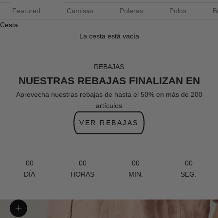
Featured
Camisas
Poleras
Polos
B
Cesta
La cesta está vacía
REBAJAS
NUESTRAS REBAJAS FINALIZAN EN
Aprovecha nuestras rebajas de hasta el 50% en más de 200
artículos
VER REBAJAS
00
00
00
00
:
:
:
DÍA
HORAS
MIN.
SEG.
Zoom