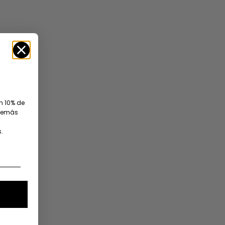
AHORRA 25%
un 10% de
además
.