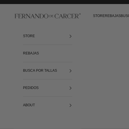
Ir al contenido
Fernando de Cárcer
STORE
REBAJAS
BUS
STORE
REBAJAS
BUSCA POR TALLAS
PEDIDOS
ABOUT