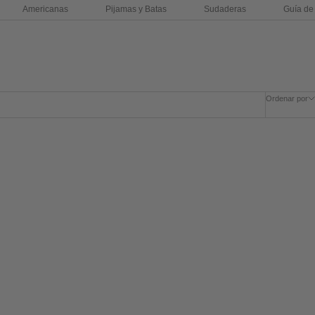
Americanas
Pijamas y Batas
Sudaderas
Guía de 
Ordenar por
AHORRA 30%