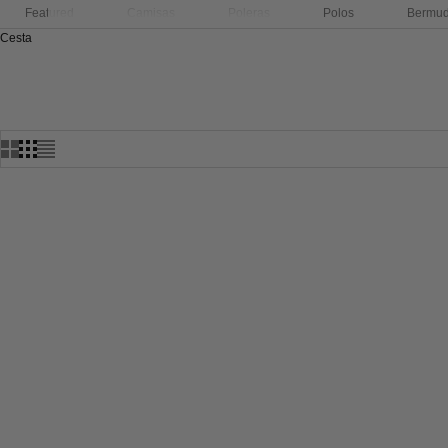
Featured
Camisas
Poleras
Polos
Bermu
Cesta
INICIO
TIENDA
JER
AHORRA 25%
AHORRA 25%