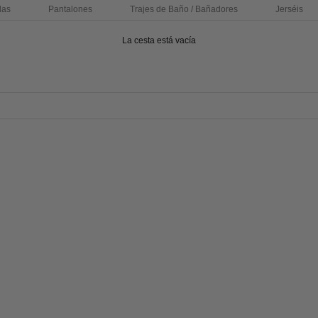
das
Pantalones
Trajes de Baño / Bañadores
Jerséis
La cesta está vacía
SÉIS LAMSBWOOL
AHORRA 30%