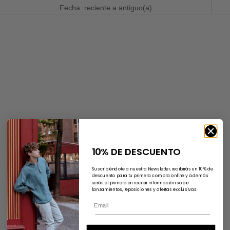
Fecha: reciente a antiguo(a)
AHORRA 18%
AHORRA 25%
10% DE DESCUENTO
Suscribiéndote a nuestra Newsletter, recibirás un 10% de
descuento para tu primera compra online y además
serás el primero en recibir información sobre
lanzamientos, reposiciones y ofertas exclusivas.
Elige opciones
Elige opciones
Jersey Cuello Redondo
Jersey Cuello Pico Shetland -
Shetland - Verde Celeste
Verde