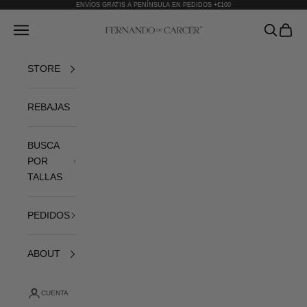
Ir al contenido
ENVÍOS GRATIS A PENÍNSULA EN PEDIDOS +€100
Fernando de Cárcer
Abrir menú de navegación
Abrir bús
Abrir 
STORE
REBAJAS
BUSCA
POR
TALLAS
PEDIDOS
ABOUT
CUENTA