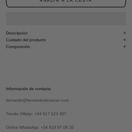
de
AÑADIR A LA CESTA
descuento
en
tu
primera
compra
online!
Descripción
Cuidado del producto
Composición
S
U
S
C
R
Verás
Información de contacto
I
tu
B
código
I
fernando@fernandodecarcer.com
al
R
suscribirte
M
y
Tienda Villalar: +34 917 523 307
E
también
lo
Online WhatsApp: +34 619 97 08 20
recibirás