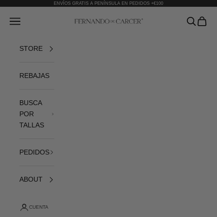
Ir al contenido
ENVÍOS GRATIS A PENÍNSULA EN PEDIDOS +€100
Fernando de Cárcer
Abrir menú de navegación
Abrir bús
Abrir 
STORE
REBAJAS
BUSCA
POR
TALLAS
PEDIDOS
ABOUT
CUENTA