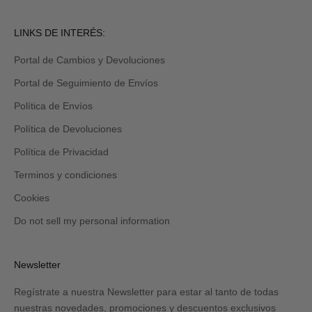
por
email
Revisa
LINKS DE INTERÉS:
tu
carpeta
Portal de Cambios y Devoluciones
de
promociones
Portal de Seguimiento de Envíos
y/o
spam.
Política de Envíos
Política de Devoluciones
Política de Privacidad
Terminos y condiciones
Cookies
Do not sell my personal information
Newsletter
Regístrate a nuestra Newsletter para estar al tanto de todas
nuestras novedades, promociones y descuentos exclusivos