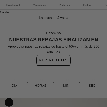
Featured
Camisas
Poleras
Polos
B
Cesta
La cesta está vacía
REBAJAS
NUESTRAS REBAJAS FINALIZAN EN
Aprovecha nuestras rebajas de hasta el 50% en más de 200
artículos
VER REBAJAS
00
00
00
00
:
:
:
DÍA
HORAS
MIN.
SEG.
Zoom