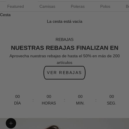
Featured
Camisas
Poleras
Polos
B
Cesta
La cesta está vacía
REBAJAS
NUESTRAS REBAJAS FINALIZAN EN
Aprovecha nuestras rebajas de hasta el 50% en más de 200
artículos
VER REBAJAS
00
00
00
00
:
:
:
DÍA
HORAS
MIN.
SEG.
Zoom