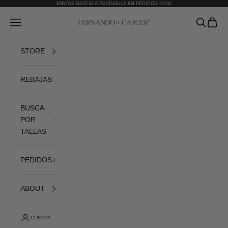
Ir al contenido
ENVÍOS GRATIS A PENÍNSULA EN PEDIDOS +€100
Fernando de Cárcer
Abrir menú de navegación
Abrir bús
Abrir 
STORE
REBAJAS
BUSCA
POR
TALLAS
PEDIDOS
ABOUT
CUENTA