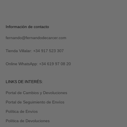
S
U
S
C
R
Verás
Información de contacto
I
tu
B
código
I
fernando@fernandodecarcer.com
al
R
suscribirte
M
y
Tienda Villalar: +34 917 523 307
E
también
lo
Online WhatsApp: +34 619 97 08 20
recibirás
por
email
Revisa
LINKS DE INTERÉS:
tu
carpeta
Portal de Cambios y Devoluciones
de
promociones
Portal de Seguimiento de Envíos
y/o
spam.
Política de Envíos
Política de Devoluciones