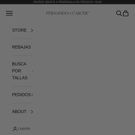
Ir al contenido
ENVÍOS GRATIS A PENÍNSULA EN PEDIDOS +€100
Fernando de Cárcer
Abrir menú de navegación
Abrir bús
Abrir 
STORE
REBAJAS
BUSCA
POR
TALLAS
PEDIDOS
ABOUT
CUENTA